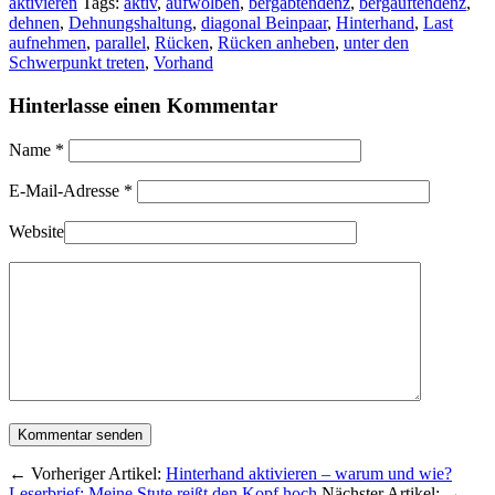
aktivieren
Tags:
aktiv
,
aufwölben
,
bergabtendenz
,
bergauftendenz
,
dehnen
,
Dehnungshaltung
,
diagonal Beinpaar
,
Hinterhand
,
Last
aufnehmen
,
parallel
,
Rücken
,
Rücken anheben
,
unter den
Schwerpunkt treten
,
Vorhand
Hinterlasse einen Kommentar
Name
*
E-Mail-Adresse
*
Website
← Vorheriger Artikel:
Hinterhand aktivieren – warum und wie?
Leserbrief: Meine Stute reißt den Kopf hoch
Nächster Artikel: →