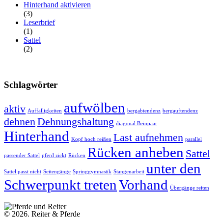
Hinterhand aktivieren
(3)
Leserbrief
(1)
Sattel
(2)
Schlagwörter
aufwölben
aktiv
Auffälligkeiten
bergabtendenz
bergauftendenz
dehnen
Dehnungshaltung
diagonal Beinpaar
Hinterhand
Last aufnehmen
Kopf hoch reißen
parallel
Rücken anheben
Sattel
passender Sattel
pferd zickt
Rücken
unter den
Sattel passt nicht
Seitengänge
Springgymnastik
Stangenarbeit
Schwerpunkt treten
Vorhand
Übergänge reiten
© 2026. Reiter & Pferde