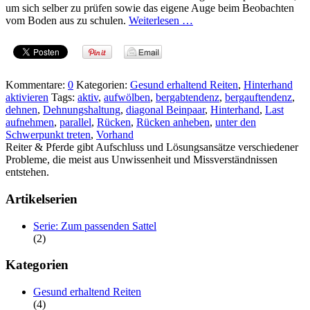
um sich selber zu prüfen sowie das eigene Auge beim Beobachten
vom Boden aus zu schulen.
Weiterlesen …
Kommentare:
0
Kategorien:
Gesund erhaltend Reiten
,
Hinterhand
aktivieren
Tags:
aktiv
,
aufwölben
,
bergabtendenz
,
bergauftendenz
,
dehnen
,
Dehnungshaltung
,
diagonal Beinpaar
,
Hinterhand
,
Last
aufnehmen
,
parallel
,
Rücken
,
Rücken anheben
,
unter den
Schwerpunkt treten
,
Vorhand
Reiter & Pferde gibt Aufschluss und Lösungsansätze verschiedener
Probleme, die meist aus Unwissenheit und Missverständnissen
entstehen.
Artikelserien
Serie: Zum passenden Sattel
(2)
Kategorien
Gesund erhaltend Reiten
(4)